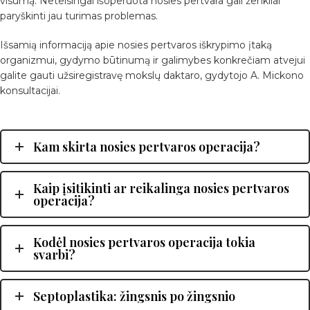
visumą. Neteisingai išoperuota nosies pertvara gali ženkliai
paryškinti jau turimas problemas.
Išsamią informaciją apie nosies pertvaros iškrypimo įtaką
organizmui, gydymo būtinumą ir galimybes konkrečiam atvejui
galite gauti užsiregistravę mokslų daktaro, gydytojo A. Mickono
konsultacijai.
Kam skirta nosies pertvaros operacija?
Kaip įsitikinti ar reikalinga nosies pertvaros
operacija?
Kodėl nosies pertvaros operacija tokia
svarbi?
Septoplastika: žingsnis po žingsnio