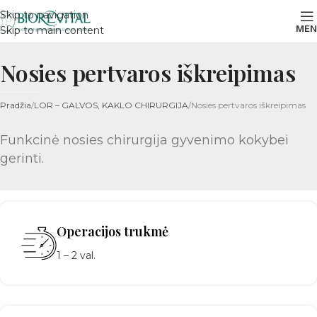
Skip to navigation
MEN
Skip to main content
Nosies pertvaros iškreipimas
Pradžia
LOR – GALVOS, KAKLO CHIRURGIJA
Nosies pertvaros iškreipimas
Funkcinė nosies chirurgija gyvenimo kokybei
gerinti.
Operacijos trukmė
1 – 2 val.