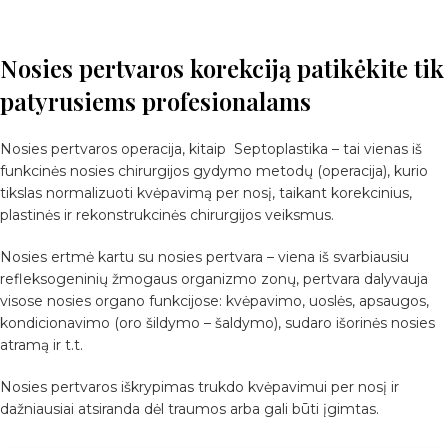
Nosies pertvaros korekciją patikėkite tik
patyrusiems profesionalams
Nosies pertvaros operacija, kitaip Septoplastika – tai vienas iš
funkcinės nosies chirurgijos gydymo metodų (operacija), kurio
tikslas normalizuoti kvėpavimą per nosį, taikant korekcinius,
plastinės ir rekonstrukcinės chirurgijos veiksmus.
Nosies ertmė kartu su nosies pertvara – viena iš svarbiausiu
refleksogeninių žmogaus organizmo zonų, pertvara dalyvauja
visose nosies organo funkcijose: kvėpavimo, uoslės, apsaugos,
kondicionavimo (oro šildymo – šaldymo), sudaro išorinės nosies
atramą ir t.t.
Nosies pertvaros iškrypimas trukdo kvėpavimui per nosį ir
dažniausiai atsiranda dėl traumos arba gali būti įgimtas.