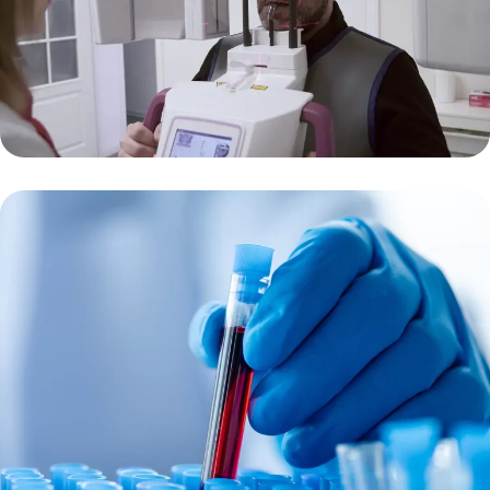
Kūginio pluošto kompiuterinė
tomografija
Skaityti plačiau