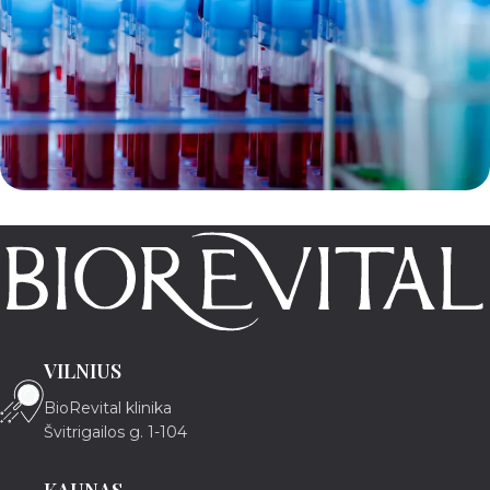
Kraujo tyrimai
Skaityti plačiau
VILNIUS
BioRevital klinika
Švitrigailos g. 1-104