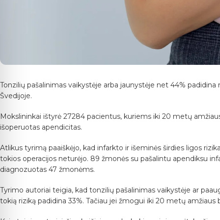
Tonzilių pašalinimas vaikystėje arba jaunystėje net 44% padidina ri
Švedijoje.
Mokslininkai ištyrė 27284 pacientus, kuriems iki 20 metų amžiaus
išoperuotas apendicitas.
Atlikus tyrimą paaiškėjo, kad infarkto ir išeminės širdies ligos riz
tokios operacijos neturėjo. 89 žmonės su pašalintu apendiksu inf
diagnozuotas 47 žmonėms.
Tyrimo autoriai teigia, kad tonzilių pašalinimas vaikystėje ar paa
tokią riziką padidina 33%. Tačiau jei žmogui iki 20 metų amžiaus buv