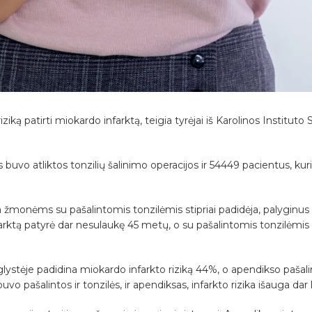
ziką patirti miokardo infarktą, teigia tyrėjai iš Karolinos Institut
 buvo atliktos tonzilių šalinimo operacijos ir 54449 pacientus, k
ika žmonėms su pašalintomis tonzilėmis stipriai padidėja, palyginus s
arktą patyrė dar nesulaukę 45 metų, o su pašalintomis tonzilėmis
uglystėje padidina miokardo infarkto riziką 44%, o apendikso pašal
o pašalintos ir tonzilės, ir apendiksas, infarkto rizika išauga dar 