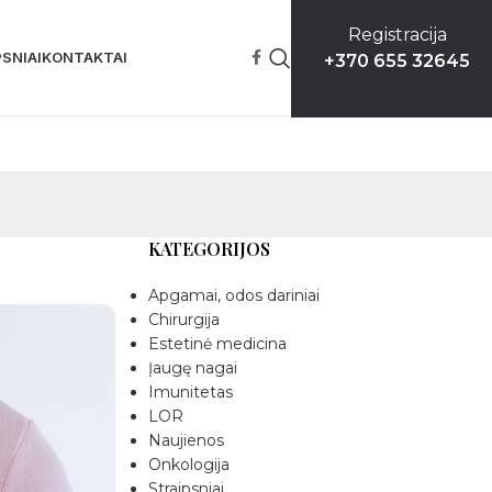
Registracija
SNIAI
KONTAKTAI
+370 655 32645
KATEGORIJOS
Apgamai, odos dariniai
Chirurgija
Estetinė medicina
Įaugę nagai
Imunitetas
LOR
Naujienos
Onkologija
Straipsniai