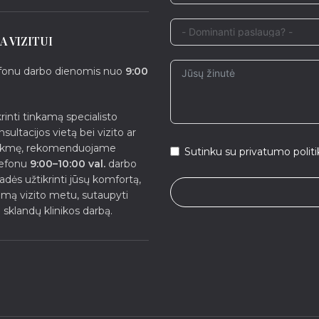
A VIZITUI
efonu darbo dienomis nuo
9:00
inti tinkamą specialisto
sultacijos vietą bei vizito ar
rukmę, rekomenduojame
Sutinku su privatumo politi
lefonu
9:00–10:00 val.
darbo
adės užtikrinti jūsų komfortą,
umą vizito metu, sutaupyti
ti sklandų klinikos darbą.