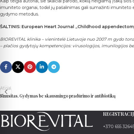
Kaip teigia autoriai, šie skaičiai parodo, kokią neigiamą įtaką šios
imuniteto organai, todėl jų pašalinimas gali sumažinti imuniteto 
gydymo metodus.
ŠALTINIS:
European Heart Journal „Childhood appendectomy,t
BIOREVITAL klinika – vienintelė Lietuvoje nuo 2007 m gydo tonzil
– plačios gydytojų kompetencijos: virusologijos, imunilogijos b
Atgal
Sinusitas. Gydymas be skausmingo pradūrimo ir antibiotikų
REGISTRACIJ
+370 655 3264