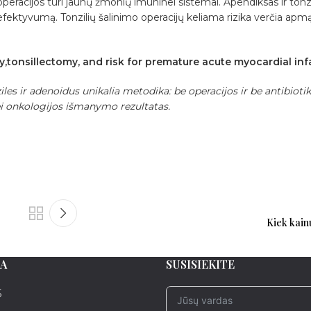
 operacijos turi jaunų žmonių imuninei sistemai. Apendiksas ir tonzi
efektyvumą. Tonzilių šalinimo operacijų keliama rizika verčia apmą
onsillectomy, and risk for premature acute myocardial infa
es ir adenoidus unikalia metodika: be operacijos ir be antibioti
ei onkologijos išmanymo rezultatas.
Kiek kain
A
SUSISIEKITE
5