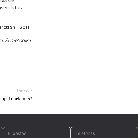
lės yra
styti kitus
rction”, 2011
kų. Ši metodika
Pirmyn
uoja knarkimas?