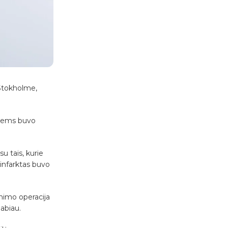
o Stokholme,
uriems buvo
u tais, kurie
 infarktas buvo
inimo operacija
labiau.