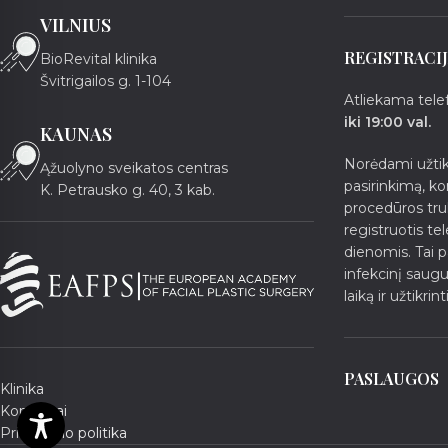
VILNIUS
REGISTRACIJ
BioRevital klinika
Švitrigailos g. 1-104
Atliekama tel
iki 19:00 val.
KAUNAS
Norėdami užtikr
Ąžuolyno sveikatos centras
pasirinkimą, kon
K. Petrausko g. 40, 3 kab.
procedūros t
registruotis te
dienomis. Tai p
infekcinį saug
laiką ir užtikrin
PASLAUGOS
Klinika
Kontaktai
Privatumo politika